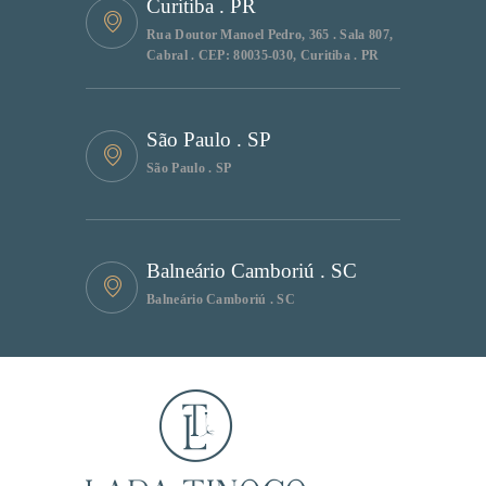
Curitiba . PR
Rua Doutor Manoel Pedro, 365 . Sala 807,
Cabral . CEP: 80035-030, Curitiba . PR
São Paulo . SP
São Paulo . SP
Balneário Camboriú . SC
Balneário Camboriú . SC