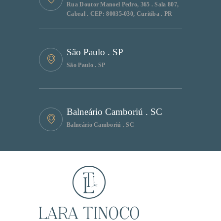
Rua Doutor Manoel Pedro, 365 . Sala 807,
Cabral . CEP: 80035-030, Curitiba . PR
São Paulo . SP
São Paulo . SP
Balneário Camboriú . SC
Balneário Camboriú . SC