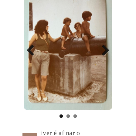
Previ
Next
ous
iver é afinar o