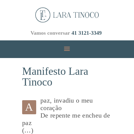
Vamos conversar
41 3121-3349
INICIAL
ÁREAS DE ATUAÇÃO
EMPRESA
Manifesto Lara
Tinoco
EQUIPE
BLOG
paz, invadiu o meu
A
coração
CONTATOS
De repente me encheu de
paz
(…)