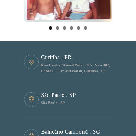
ous
Curitiba . PR
Rua Doutor Manoel Pedro, 365 . Sala 807,
Cabral . CEP: 80035-030, Curitiba . PR
São Paulo . SP
São Paulo . SP
Balneário Camboriú . SC