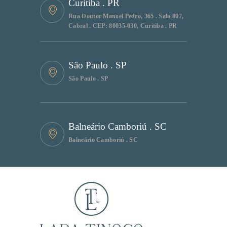
Curitiba . PR
Rua Doutor Manoel Pedro, 365 . Sala 807,
Cabral . CEP: 80035-030, Curitiba . PR
São Paulo . SP
São Paulo . SP
Balneário Camboriú . SC
Balneário Camboriú . SC